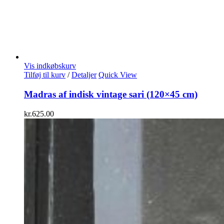
Vis indkøbskurv
Tilføj til kurv
/
Detaljer
Quick View
Madras af indisk vintage sari (120×45 cm)
kr.
625.00