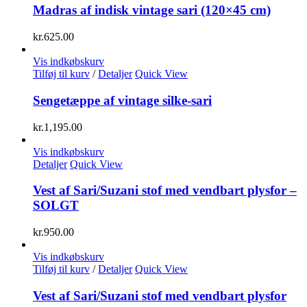
Madras af indisk vintage sari (120×45 cm)
kr.
625.00
Vis indkøbskurv
Tilføj til kurv
/
Detaljer
Quick View
Sengetæppe af vintage silke-sari
kr.
1,195.00
Vis indkøbskurv
Detaljer
Quick View
Vest af Sari/Suzani stof med vendbart plysfor –
SOLGT
kr.
950.00
Vis indkøbskurv
Tilføj til kurv
/
Detaljer
Quick View
Vest af Sari/Suzani stof med vendbart plysfor