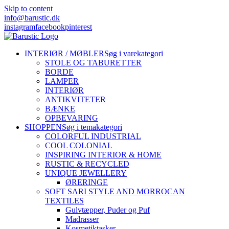
Skip to content
info@barustic.dk
instagram
facebook
pinterest
INTERIØR / MØBLER
Søg i varekategori
STOLE OG TABURETTER
BORDE
LAMPER
INTERIØR
ANTIKVITETER
BÆNKE
OPBEVARING
SHOPPEN
Søg i temakategori
COLORFUL INDUSTRIAL
COOL COLONIAL
INSPIRING INTERIOR & HOME
RUSTIC & RECYCLED
UNIQUE JEWELLERY
ØRERINGE
SOFT SARI STYLE AND MORROCAN
TEXTILES
Gulvtæpper, Puder og Puf
Madrasser
Kosmetiktasker