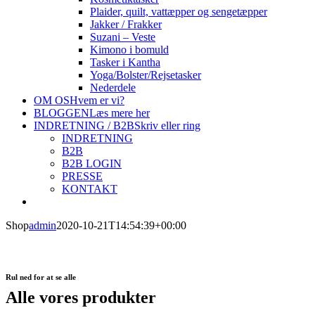
Plaider, quilt, vattæpper og sengetæpper
Jakker / Frakker
Suzani – Veste
Kimono i bomuld
Tasker i Kantha
Yoga/Bolster/Rejsetasker
Nederdele
OM OS
Hvem er vi?
BLOGGEN
Læs mere her
INDRETNING / B2B
Skriv eller ring
INDRETNING
B2B
B2B LOGIN
PRESSE
KONTAKT
Shop
admin
2020-10-21T14:54:39+00:00
Rul ned for at se alle
Alle vores produkter