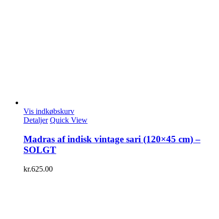
Vis indkøbskurv
Detaljer
Quick View
Madras af indisk vintage sari (120×45 cm) –
SOLGT
kr.
625.00