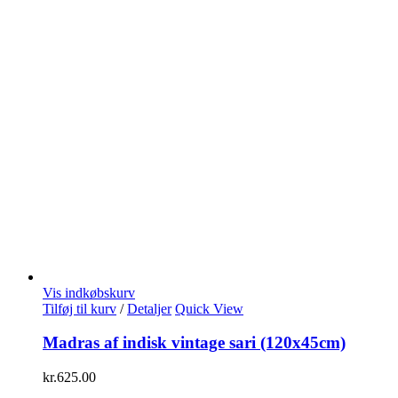
Vis indkøbskurv
Tilføj til kurv
/
Detaljer
Quick View
Madras af indisk vintage sari (120x45cm)
kr.
625.00