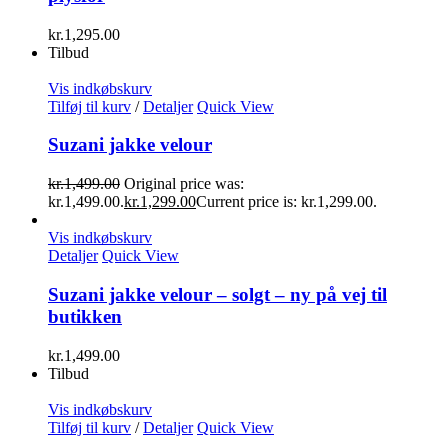
kr.
1,295.00
Tilbud
Vis indkøbskurv
Tilføj til kurv
/
Detaljer
Quick View
Suzani jakke velour
kr.
1,499.00
Original price was:
kr.1,499.00.
kr.
1,299.00
Current price is: kr.1,299.00.
Vis indkøbskurv
Detaljer
Quick View
Suzani jakke velour – solgt – ny på vej til
butikken
kr.
1,499.00
Tilbud
Vis indkøbskurv
Tilføj til kurv
/
Detaljer
Quick View