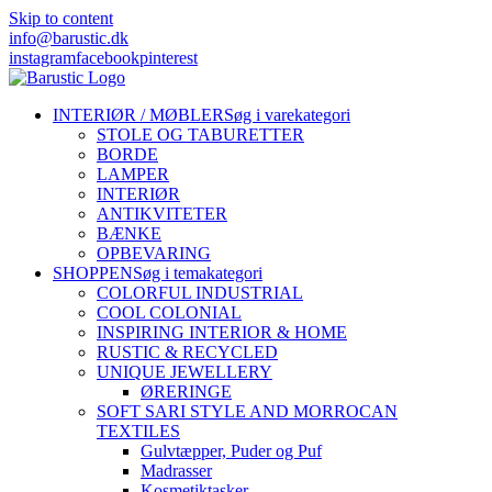
Skip to content
info@barustic.dk
instagram
facebook
pinterest
INTERIØR / MØBLER
Søg i varekategori
STOLE OG TABURETTER
BORDE
LAMPER
INTERIØR
ANTIKVITETER
BÆNKE
OPBEVARING
SHOPPEN
Søg i temakategori
COLORFUL INDUSTRIAL
COOL COLONIAL
INSPIRING INTERIOR & HOME
RUSTIC & RECYCLED
UNIQUE JEWELLERY
ØRERINGE
SOFT SARI STYLE AND MORROCAN
TEXTILES
Gulvtæpper, Puder og Puf
Madrasser
Kosmetiktasker