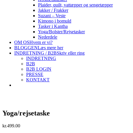
Plaider, quilt, vattæpper og sengetæpper
Jakker / Frakker
Suzani – Veste
Kimono i bomuld
Tasker i Kantha
Yoga/Bolster/Rejsetasker
Nederdele
OM OS
Hvem er vi?
BLOGGEN
Læs mere her
INDRETNING / B2B
Skriv eller ring
INDRETNING
B2B
B2B LOGIN
PRESSE
KONTAKT
Yoga/rejsetaske
kr.
499.00