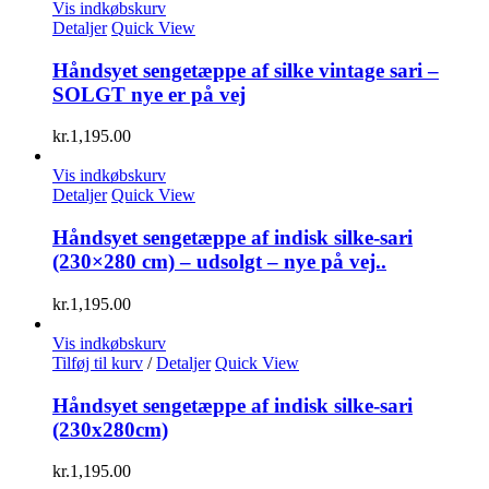
Vis indkøbskurv
Detaljer
Quick View
Håndsyet sengetæppe af silke vintage sari –
SOLGT nye er på vej
kr.
1,195.00
Vis indkøbskurv
Detaljer
Quick View
Håndsyet sengetæppe af indisk silke-sari
(230×280 cm) – udsolgt – nye på vej..
kr.
1,195.00
Vis indkøbskurv
Tilføj til kurv
/
Detaljer
Quick View
Håndsyet sengetæppe af indisk silke-sari
(230x280cm)
kr.
1,195.00