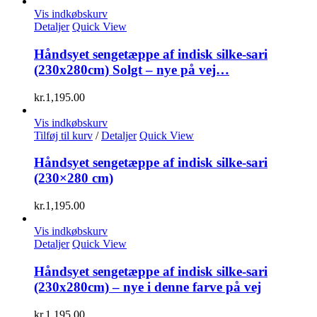
Vis indkøbskurv
Detaljer
Quick View
Håndsyet sengetæppe af indisk silke-sari
(230x280cm) Solgt – nye på vej…
kr.
1,195.00
Vis indkøbskurv
Tilføj til kurv
/
Detaljer
Quick View
Håndsyet sengetæppe af indisk silke-sari
(230×280 cm)
kr.
1,195.00
Vis indkøbskurv
Detaljer
Quick View
Håndsyet sengetæppe af indisk silke-sari
(230x280cm) – nye i denne farve på vej
kr.
1,195.00