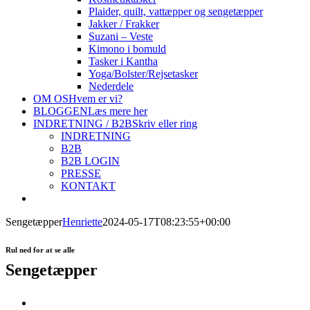
Plaider, quilt, vattæpper og sengetæpper
Jakker / Frakker
Suzani – Veste
Kimono i bomuld
Tasker i Kantha
Yoga/Bolster/Rejsetasker
Nederdele
OM OS
Hvem er vi?
BLOGGEN
Læs mere her
INDRETNING / B2B
Skriv eller ring
INDRETNING
B2B
B2B LOGIN
PRESSE
KONTAKT
Sengetæpper
Henriette
2024-05-17T08:23:55+00:00
Rul ned for at se alle
Sengetæpper