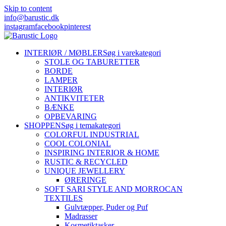
Skip to content
info@barustic.dk
instagram
facebook
pinterest
INTERIØR / MØBLER
Søg i varekategori
STOLE OG TABURETTER
BORDE
LAMPER
INTERIØR
ANTIKVITETER
BÆNKE
OPBEVARING
SHOPPEN
Søg i temakategori
COLORFUL INDUSTRIAL
COOL COLONIAL
INSPIRING INTERIOR & HOME
RUSTIC & RECYCLED
UNIQUE JEWELLERY
ØRERINGE
SOFT SARI STYLE AND MORROCAN
TEXTILES
Gulvtæpper, Puder og Puf
Madrasser
Kosmetiktasker