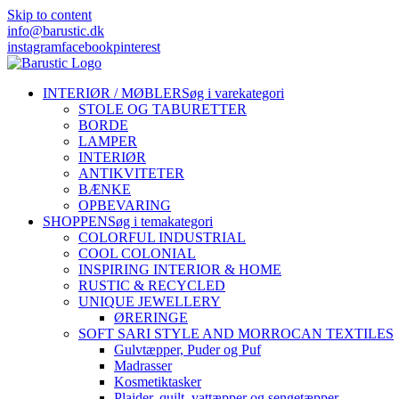
Skip to content
info@barustic.dk
instagram
facebook
pinterest
INTERIØR / MØBLER
Søg i varekategori
STOLE OG TABURETTER
BORDE
LAMPER
INTERIØR
ANTIKVITETER
BÆNKE
OPBEVARING
SHOPPEN
Søg i temakategori
COLORFUL INDUSTRIAL
COOL COLONIAL
INSPIRING INTERIOR & HOME
RUSTIC & RECYCLED
UNIQUE JEWELLERY
ØRERINGE
SOFT SARI STYLE AND MORROCAN TEXTILES
Gulvtæpper, Puder og Puf
Madrasser
Kosmetiktasker
Plaider, quilt, vattæpper og sengetæpper