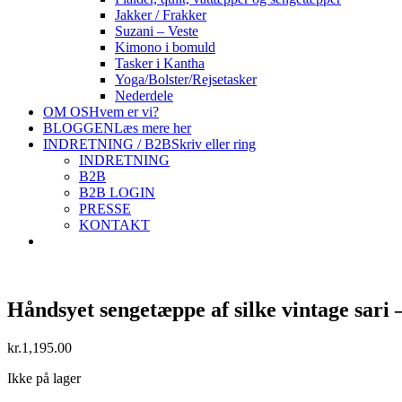
Jakker / Frakker
Suzani – Veste
Kimono i bomuld
Tasker i Kantha
Yoga/Bolster/Rejsetasker
Nederdele
OM OS
Hvem er vi?
BLOGGEN
Læs mere her
INDRETNING / B2B
Skriv eller ring
INDRETNING
B2B
B2B LOGIN
PRESSE
KONTAKT
Håndsyet sengetæppe af silke vintage sari
kr.
1,195.00
Ikke på lager