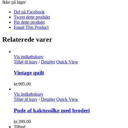
Ikke på lager
Del på Facebook
Tweet dette produkt
Pin dette produkt
Email This Product
Relaterede varer
Vis indkøbskurv
Tilføj til kurv
/
Detaljer
Quick View
Vintage quilt
kr.
995.00
Vis indkøbskurv
Tilføj til kurv
/
Detaljer
Quick View
Pude af kaktussilke med broderi
kr.
399.00
Tilbud