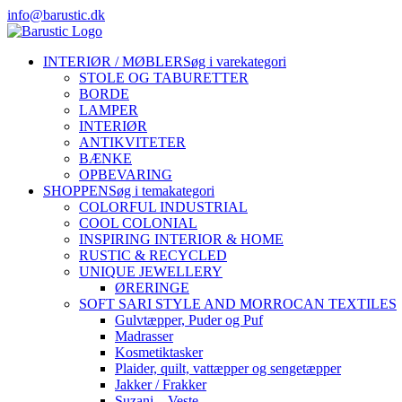
Skip
info@barustic.dk
to
instagram
facebook
pinterest
content
INTERIØR / MØBLER
Søg i varekategori
STOLE OG TABURETTER
BORDE
LAMPER
INTERIØR
ANTIKVITETER
BÆNKE
OPBEVARING
SHOPPEN
Søg i temakategori
COLORFUL INDUSTRIAL
COOL COLONIAL
INSPIRING INTERIOR & HOME
RUSTIC & RECYCLED
UNIQUE JEWELLERY
ØRERINGE
SOFT SARI STYLE AND MORROCAN TEXTILES
Gulvtæpper, Puder og Puf
Madrasser
Kosmetiktasker
Plaider, quilt, vattæpper og sengetæpper
Jakker / Frakker
Suzani – Veste