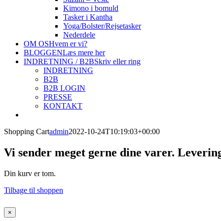
Kimono i bomuld
Tasker i Kantha
Yoga/Bolster/Rejsetasker
Nederdele
OM OS
Hvem er vi?
BLOGGEN
Læs mere her
INDRETNING / B2B
Skriv eller ring
INDRETNING
B2B
B2B LOGIN
PRESSE
KONTAKT
Shopping Cart
admin
2022-10-24T10:19:03+00:00
Vi sender meget gerne dine varer. Levering
Din kurv er tom.
Tilbage til shoppen
Close
×
product