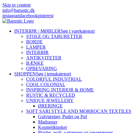
Skip to content
info@barustic.dk
instagram
facebook
pinterest
INTERIØR / MØBLER
Søg i varekategori
STOLE OG TABURETTER
BORDE
LAMPER
INTERIØR
ANTIKVITETER
BÆNKE
OPBEVARING
SHOPPEN
Søg i temakategori
COLORFUL INDUSTRIAL
COOL COLONIAL
INSPIRING INTERIOR & HOME
RUSTIC & RECYCLED
UNIQUE JEWELLERY
ØRERINGE
SOFT SARI STYLE AND MORROCAN TEXTILES
Gulvtæpper, Puder og Puf
Madrasser
Kosmetiktasker
Plaider, quilt, vattæpper og sengetæpper