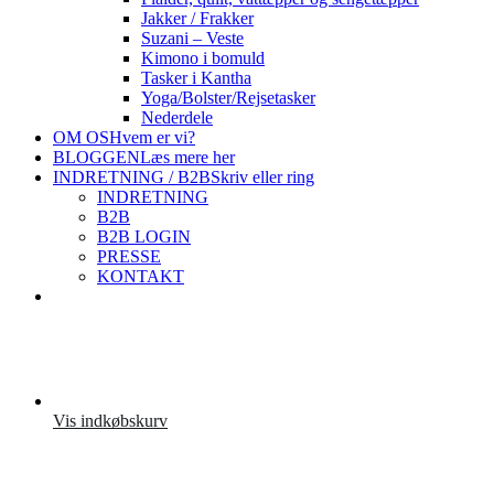
Jakker / Frakker
Suzani – Veste
Kimono i bomuld
Tasker i Kantha
Yoga/Bolster/Rejsetasker
Nederdele
OM OS
Hvem er vi?
BLOGGEN
Læs mere her
INDRETNING / B2B
Skriv eller ring
INDRETNING
B2B
B2B LOGIN
PRESSE
KONTAKT
Vis indkøbskurv