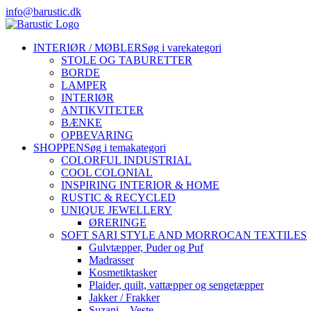
Skip
info@barustic.dk
to
instagram
facebook
pinterest
content
INTERIØR / MØBLER
Søg i varekategori
STOLE OG TABURETTER
BORDE
LAMPER
INTERIØR
ANTIKVITETER
BÆNKE
OPBEVARING
SHOPPEN
Søg i temakategori
COLORFUL INDUSTRIAL
COOL COLONIAL
INSPIRING INTERIOR & HOME
RUSTIC & RECYCLED
UNIQUE JEWELLERY
ØRERINGE
SOFT SARI STYLE AND MORROCAN TEXTILES
Gulvtæpper, Puder og Puf
Madrasser
Kosmetiktasker
Plaider, quilt, vattæpper og sengetæpper
Jakker / Frakker
Suzani – Veste