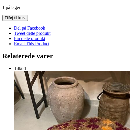
1 på lager
Unik
Tilføj til kurv
rejsetaske
i
Del på Facebook
Kanthastof
Tweet dette produkt
(Stor
Pin dette produkt
weekendtaske
Email This Product
str)
antal
Relaterede varer
Tilbud