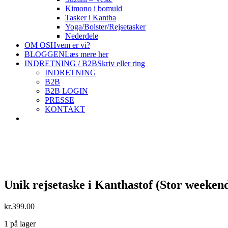
Kimono i bomuld
Tasker i Kantha
Yoga/Bolster/Rejsetasker
Nederdele
OM OS
Hvem er vi?
BLOGGEN
Læs mere her
INDRETNING / B2B
Skriv eller ring
INDRETNING
B2B
B2B LOGIN
PRESSE
KONTAKT
Unik rejsetaske i Kanthastof (Stor weekend
kr.
399.00
1 på lager