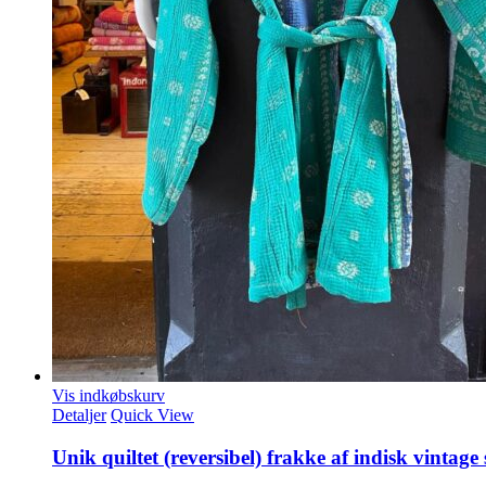
Vis indkøbskurv
Detaljer
Quick View
Unik quiltet (reversibel) frakke af indisk vinta