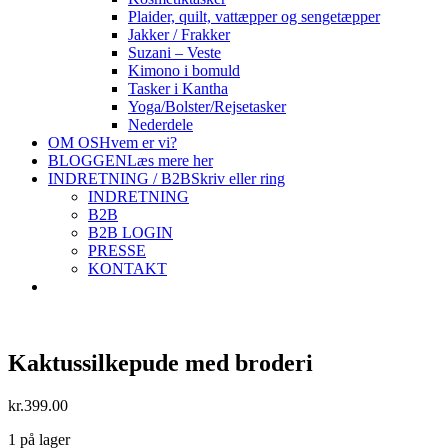
Plaider, quilt, vattæpper og sengetæpper
Jakker / Frakker
Suzani – Veste
Kimono i bomuld
Tasker i Kantha
Yoga/Bolster/Rejsetasker
Nederdele
OM OS
Hvem er vi?
BLOGGEN
Læs mere her
INDRETNING / B2B
Skriv eller ring
INDRETNING
B2B
B2B LOGIN
PRESSE
KONTAKT
Kaktussilkepude med broderi
kr.
399.00
1 på lager