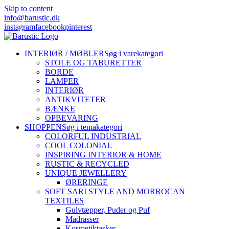
Skip to content
info@barustic.dk
instagram
facebook
pinterest
INTERIØR / MØBLER
Søg i varekategori
STOLE OG TABURETTER
BORDE
LAMPER
INTERIØR
ANTIKVITETER
BÆNKE
OPBEVARING
SHOPPEN
Søg i temakategori
COLORFUL INDUSTRIAL
COOL COLONIAL
INSPIRING INTERIOR & HOME
RUSTIC & RECYCLED
UNIQUE JEWELLERY
ØRERINGE
SOFT SARI STYLE AND MORROCAN
TEXTILES
Gulvtæpper, Puder og Puf
Madrasser
Kosmetiktasker