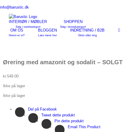
Skip
info@barustic.dk
to
content
INTERIØR / MØBLER
SHOPPEN
Søg i varekategori
Søg i temakategori
OM OS
BLOGGEN
INDRETNING / B2B
Hvem er vi?
Læs mere her
Skriv eller ring
Ørering med amazonit og sodalit – SOLGT
kr.
549.00
Ikke på lager
Ikke på lager
Del på Facebook
Tweet dette produkt
Pin dette produkt
Email This Product