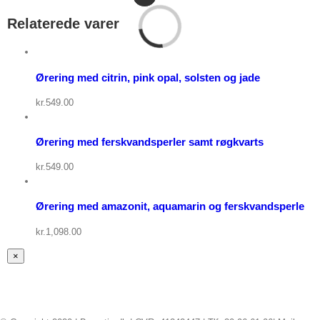
Vis
indkøbskurv
Relaterede varer
/
Tilføj
til
Detaljer
kurv
Vis
Ørering med citrin, pink opal, solsten og jade
indkøbskurv
Quick
/
View
kr.
549.00
Tilføj
til
Detaljer
kurv
Vis
Ørering med ferskvandsperler samt røgkvarts
indkøbskurv
Quick
/
View
kr.
549.00
Tilføj
til
Detaljer
kurv
Ørering med amazonit, aquamarin og ferskvandsperle
Quick
View
kr.
1,098.00
Close
×
product
quick
view