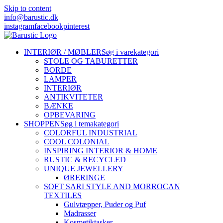
Skip to content
info@barustic.dk
instagram
facebook
pinterest
INTERIØR / MØBLER
Søg i varekategori
STOLE OG TABURETTER
BORDE
LAMPER
INTERIØR
ANTIKVITETER
BÆNKE
OPBEVARING
SHOPPEN
Søg i temakategori
COLORFUL INDUSTRIAL
COOL COLONIAL
INSPIRING INTERIOR & HOME
RUSTIC & RECYCLED
UNIQUE JEWELLERY
ØRERINGE
SOFT SARI STYLE AND MORROCAN
TEXTILES
Gulvtæpper, Puder og Puf
Madrasser
Kosmetiktasker