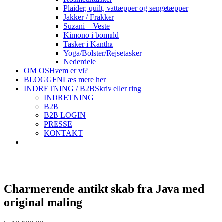
Plaider, quilt, vattæpper og sengetæpper
Jakker / Frakker
Suzani – Veste
Kimono i bomuld
Tasker i Kantha
Yoga/Bolster/Rejsetasker
Nederdele
OM OS
Hvem er vi?
BLOGGEN
Læs mere her
INDRETNING / B2B
Skriv eller ring
INDRETNING
B2B
B2B LOGIN
PRESSE
KONTAKT
Charmerende antikt skab fra Java med
original maling