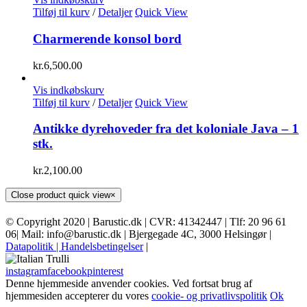
Tilføj til kurv
/
Detaljer
Quick View
Charmerende konsol bord
kr.
6,500.00
Vis indkøbskurv
Tilføj til kurv
/
Detaljer
Quick View
Antikke dyrehoveder fra det koloniale Java – 1
stk.
kr.
2,100.00
Close product quick view
×
© Copyright 2020 | Barustic.dk | CVR: 41342447 | Tlf: 20 96 61
06| Mail: info@barustic.dk | Bjergegade 4C, 3000 Helsingør |
Datapolitik
| Handelsbetingelser
|
instagram
facebook
pinterest
Denne hjemmeside anvender cookies. Ved fortsat brug af
hjemmesiden accepterer du vores
cookie- og privatlivspolitik
Ok