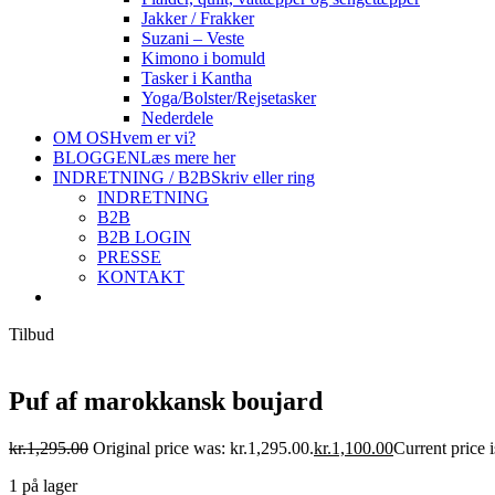
Jakker / Frakker
Suzani – Veste
Kimono i bomuld
Tasker i Kantha
Yoga/Bolster/Rejsetasker
Nederdele
OM OS
Hvem er vi?
BLOGGEN
Læs mere her
INDRETNING / B2B
Skriv eller ring
INDRETNING
B2B
B2B LOGIN
PRESSE
KONTAKT
Tilbud
Puf af marokkansk boujard
kr.
1,295.00
Original price was: kr.1,295.00.
kr.
1,100.00
Current price i
1 på lager