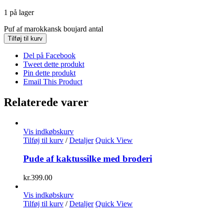
1 på lager
Puf af marokkansk boujard antal
Tilføj til kurv
Del på Facebook
Tweet dette produkt
Pin dette produkt
Email This Product
Relaterede varer
Vis indkøbskurv
Tilføj til kurv
/
Detaljer
Quick View
Pude af kaktussilke med broderi
kr.
399.00
Vis indkøbskurv
Tilføj til kurv
/
Detaljer
Quick View