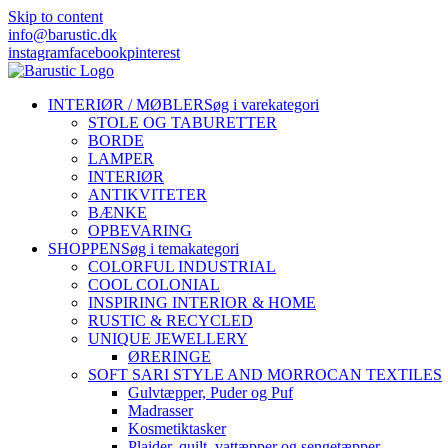
Skip to content
info@barustic.dk
instagram
facebook
pinterest
INTERIØR / MØBLER
Søg i varekategori
STOLE OG TABURETTER
BORDE
LAMPER
INTERIØR
ANTIKVITETER
BÆNKE
OPBEVARING
SHOPPEN
Søg i temakategori
COLORFUL INDUSTRIAL
COOL COLONIAL
INSPIRING INTERIOR & HOME
RUSTIC & RECYCLED
UNIQUE JEWELLERY
ØRERINGE
SOFT SARI STYLE AND MORROCAN TEXTILES
Gulvtæpper, Puder og Puf
Madrasser
Kosmetiktasker
Plaider, quilt, vattæpper og sengetæpper