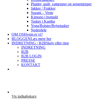
Plaider, quilt, vattæpper og sengetæpper
Jakker / Frakker
Suzani – Veste
Kimono i bomuld
Tasker i Kantha
Yoga/Bolster/Rejsetasker
Nederdele
OM OS
Hvem er vi?
BLOGGEN
Læs mere her
INDRETNING / B2B
Skriv eller ring
INDRETNING
B2B
B2B LOGIN
PRESSE
KONTAKT
Vis indkøbskurv