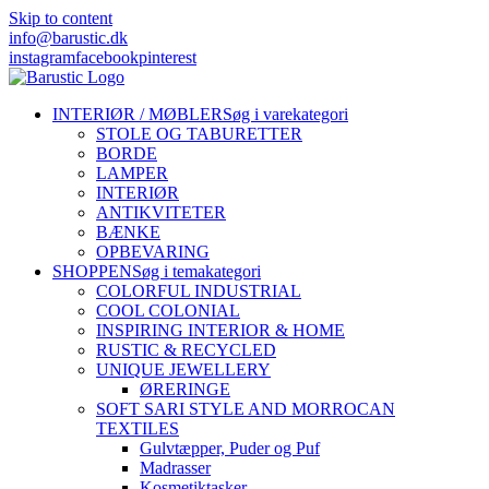
Skip to content
info@barustic.dk
instagram
facebook
pinterest
INTERIØR / MØBLER
Søg i varekategori
STOLE OG TABURETTER
BORDE
LAMPER
INTERIØR
ANTIKVITETER
BÆNKE
OPBEVARING
SHOPPEN
Søg i temakategori
COLORFUL INDUSTRIAL
COOL COLONIAL
INSPIRING INTERIOR & HOME
RUSTIC & RECYCLED
UNIQUE JEWELLERY
ØRERINGE
SOFT SARI STYLE AND MORROCAN
TEXTILES
Gulvtæpper, Puder og Puf
Madrasser
Kosmetiktasker