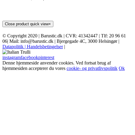
Close product quick view
×
© Copyright 2020 | Barustic.dk | CVR: 41342447 | Tlf: 20 96 61
06| Mail: info@barustic.dk | Bjergegade 4C, 3000 Helsingør |
Datapolitik
| Handelsbetingelser
|
instagram
facebook
pinterest
Denne hjemmeside anvender cookies. Ved fortsat brug af
hjemmesiden accepterer du vores
cookie- og privatlivspolitik
Ok