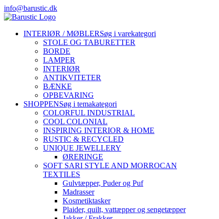
Skip
info@barustic.dk
to
instagram
facebook
pinterest
content
INTERIØR / MØBLER
Søg i varekategori
STOLE OG TABURETTER
BORDE
LAMPER
INTERIØR
ANTIKVITETER
BÆNKE
OPBEVARING
SHOPPEN
Søg i temakategori
COLORFUL INDUSTRIAL
COOL COLONIAL
INSPIRING INTERIOR & HOME
RUSTIC & RECYCLED
UNIQUE JEWELLERY
ØRERINGE
SOFT SARI STYLE AND MORROCAN
TEXTILES
Gulvtæpper, Puder og Puf
Madrasser
Kosmetiktasker
Plaider, quilt, vattæpper og sengetæpper
Jakker / Frakker