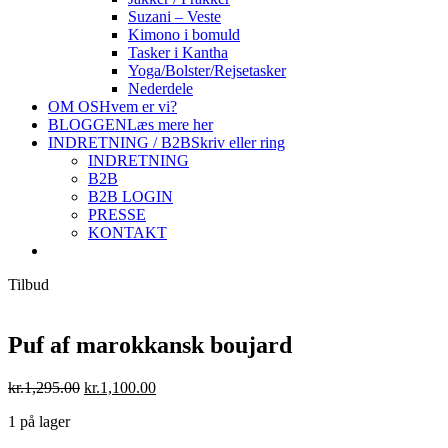
Suzani – Veste
Kimono i bomuld
Tasker i Kantha
Yoga/Bolster/Rejsetasker
Nederdele
OM OS
Hvem er vi?
BLOGGEN
Læs mere her
INDRETNING / B2B
Skriv eller ring
INDRETNING
B2B
B2B LOGIN
PRESSE
KONTAKT
Tilbud
Puf af marokkansk boujard
Original
Current
kr.
1,295.00
kr.
1,100.00
price
price
1 på lager
was:
is:
kr.1,295.00.
kr.1,100.00.