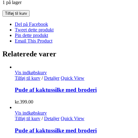
1 på lager
Puf
Tilføj til kurv
af
marokkansk
Del på Facebook
boujard
Tweet dette produkt
antal
Pin dette produkt
Email This Product
Relaterede varer
Vis indkøbskurv
Tilføj til kurv
/
Detaljer
Quick View
Pude af kaktussilke med broderi
kr.
399.00
Vis indkøbskurv
Tilføj til kurv
/
Detaljer
Quick View
Pude af kaktussilke med broderi