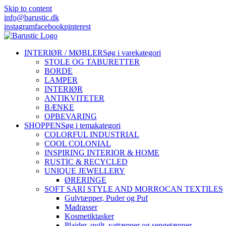
Skip to content
info@barustic.dk
instagram
facebook
pinterest
INTERIØR / MØBLER
Søg i varekategori
STOLE OG TABURETTER
BORDE
LAMPER
INTERIØR
ANTIKVITETER
BÆNKE
OPBEVARING
SHOPPEN
Søg i temakategori
COLORFUL INDUSTRIAL
COOL COLONIAL
INSPIRING INTERIOR & HOME
RUSTIC & RECYCLED
UNIQUE JEWELLERY
ØRERINGE
SOFT SARI STYLE AND MORROCAN TEXTILES
Gulvtæpper, Puder og Puf
Madrasser
Kosmetiktasker
Plaider, quilt, vattæpper og sengetæpper