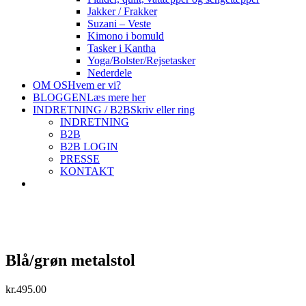
Jakker / Frakker
Suzani – Veste
Kimono i bomuld
Tasker i Kantha
Yoga/Bolster/Rejsetasker
Nederdele
OM OS
Hvem er vi?
BLOGGEN
Læs mere her
INDRETNING / B2B
Skriv eller ring
INDRETNING
B2B
B2B LOGIN
PRESSE
KONTAKT
Blå/grøn metalstol
kr.
495.00