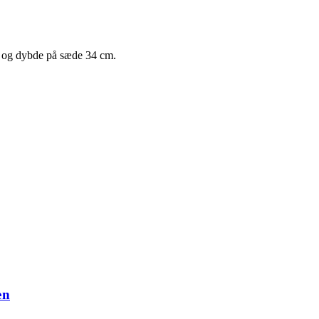
m og dybde på sæde 34 cm.
æn