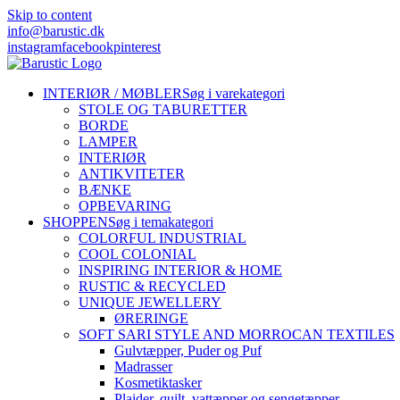
Skip to content
info@barustic.dk
instagram
facebook
pinterest
INTERIØR / MØBLER
Søg i varekategori
STOLE OG TABURETTER
BORDE
LAMPER
INTERIØR
ANTIKVITETER
BÆNKE
OPBEVARING
SHOPPEN
Søg i temakategori
COLORFUL INDUSTRIAL
COOL COLONIAL
INSPIRING INTERIOR & HOME
RUSTIC & RECYCLED
UNIQUE JEWELLERY
ØRERINGE
SOFT SARI STYLE AND MORROCAN TEXTILES
Gulvtæpper, Puder og Puf
Madrasser
Kosmetiktasker
Plaider, quilt, vattæpper og sengetæpper