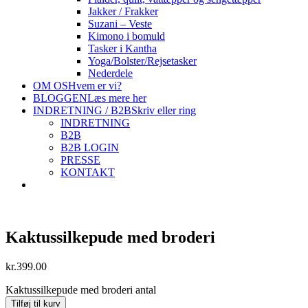
Jakker / Frakker
Suzani – Veste
Kimono i bomuld
Tasker i Kantha
Yoga/Bolster/Rejsetasker
Nederdele
OM OS
Hvem er vi?
BLOGGEN
Læs mere her
INDRETNING / B2B
Skriv eller ring
INDRETNING
B2B
B2B LOGIN
PRESSE
KONTAKT
Kaktussilkepude med broderi
kr.
399.00
Kaktussilkepude med broderi antal
Tilføj til kurv