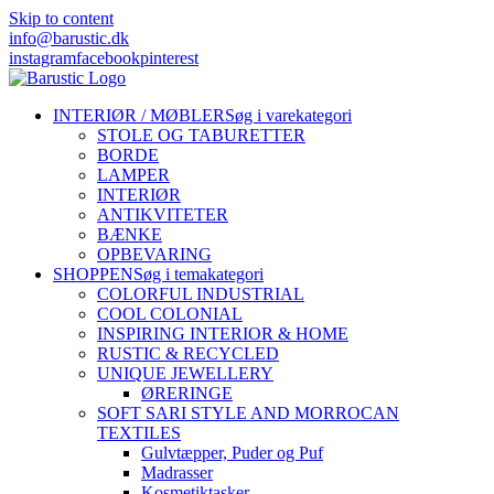
Skip to content
info@barustic.dk
instagram
facebook
pinterest
INTERIØR / MØBLER
Søg i varekategori
STOLE OG TABURETTER
BORDE
LAMPER
INTERIØR
ANTIKVITETER
BÆNKE
OPBEVARING
SHOPPEN
Søg i temakategori
COLORFUL INDUSTRIAL
COOL COLONIAL
INSPIRING INTERIOR & HOME
RUSTIC & RECYCLED
UNIQUE JEWELLERY
ØRERINGE
SOFT SARI STYLE AND MORROCAN
TEXTILES
Gulvtæpper, Puder og Puf
Madrasser
Kosmetiktasker