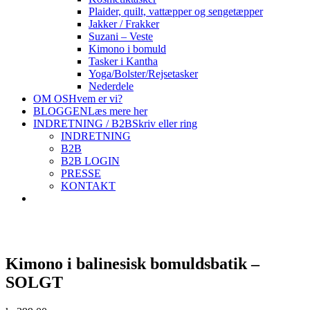
Plaider, quilt, vattæpper og sengetæpper
Jakker / Frakker
Suzani – Veste
Kimono i bomuld
Tasker i Kantha
Yoga/Bolster/Rejsetasker
Nederdele
OM OS
Hvem er vi?
BLOGGEN
Læs mere her
INDRETNING / B2B
Skriv eller ring
INDRETNING
B2B
B2B LOGIN
PRESSE
KONTAKT
Kimono i balinesisk bomuldsbatik –
SOLGT