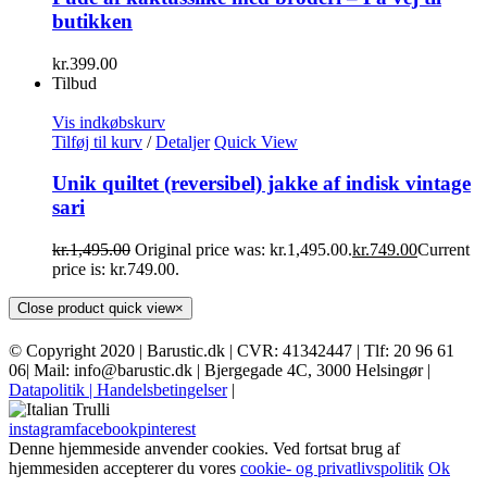
butikken
kr.
399.00
Tilbud
Vis indkøbskurv
Tilføj til kurv
/
Detaljer
Quick View
Unik quiltet (reversibel) jakke af indisk vintage
sari
kr.
1,495.00
Original price was: kr.1,495.00.
kr.
749.00
Current
price is: kr.749.00.
Close product quick view
×
© Copyright 2020 | Barustic.dk | CVR: 41342447 | Tlf: 20 96 61
06| Mail: info@barustic.dk | Bjergegade 4C, 3000 Helsingør |
Datapolitik
| Handelsbetingelser
|
instagram
facebook
pinterest
Denne hjemmeside anvender cookies. Ved fortsat brug af
hjemmesiden accepterer du vores
cookie- og privatlivspolitik
Ok