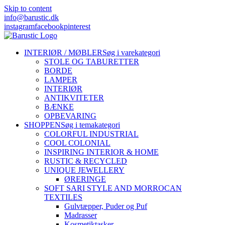
Skip to content
info@barustic.dk
instagram
facebook
pinterest
INTERIØR / MØBLER
Søg i varekategori
STOLE OG TABURETTER
BORDE
LAMPER
INTERIØR
ANTIKVITETER
BÆNKE
OPBEVARING
SHOPPEN
Søg i temakategori
COLORFUL INDUSTRIAL
COOL COLONIAL
INSPIRING INTERIOR & HOME
RUSTIC & RECYCLED
UNIQUE JEWELLERY
ØRERINGE
SOFT SARI STYLE AND MORROCAN
TEXTILES
Gulvtæpper, Puder og Puf
Madrasser
Kosmetiktasker