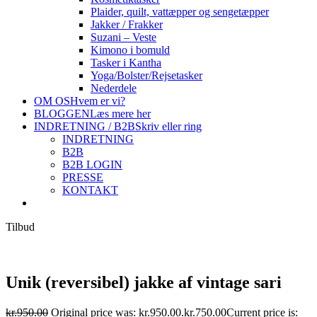
Plaider, quilt, vattæpper og sengetæpper
Jakker / Frakker
Suzani – Veste
Kimono i bomuld
Tasker i Kantha
Yoga/Bolster/Rejsetasker
Nederdele
OM OS
Hvem er vi?
BLOGGEN
Læs mere her
INDRETNING / B2B
Skriv eller ring
INDRETNING
B2B
B2B LOGIN
PRESSE
KONTAKT
Tilbud
Unik (reversibel) jakke af vintage sari
kr.
950.00
Original price was: kr.950.00.
kr.
750.00
Current price is: