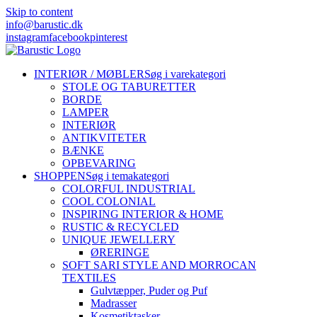
Skip to content
info@barustic.dk
instagram
facebook
pinterest
INTERIØR / MØBLER
Søg i varekategori
STOLE OG TABURETTER
BORDE
LAMPER
INTERIØR
ANTIKVITETER
BÆNKE
OPBEVARING
SHOPPEN
Søg i temakategori
COLORFUL INDUSTRIAL
COOL COLONIAL
INSPIRING INTERIOR & HOME
RUSTIC & RECYCLED
UNIQUE JEWELLERY
ØRERINGE
SOFT SARI STYLE AND MORROCAN
TEXTILES
Gulvtæpper, Puder og Puf
Madrasser
Kosmetiktasker