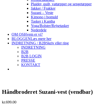
Plaider, quilt, vattæpper og sengetæpper
Jakker / Frakker
Suzani – Veste
Kimono i bomuld
Tasker i Kantha
Yoga/Bolster/Rejsetasker
Nederdele
OM OS
Hvem er vi?
BLOGGEN
Læs mere her
INDRETNING / B2B
Skriv eller ring
INDRETNING
B2B
B2B LOGIN
PRESSE
KONTAKT
Håndbroderet Suzani-vest (vendbar)
kr.
699.00