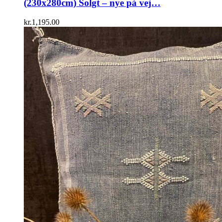
(230x280cm) Solgt – nye på vej…
kr.
1,195.00