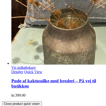
Vis indkøbskurv
Detaljer
Quick View
Pude af kaktussilke med broderi – På vej til
butikken
kr.
399.00
Close product quick view
×