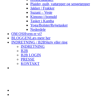
Plaider, quilt, vattæpper og sengetæpper
Jakker / Frakker
Suzani – Veste
Kimono i bomuld
Tasker i Kantha
Yoga/Bolster/Rejsetasker
Nederdele
OM OS
Hvem er vi?
BLOGGEN
Læs mere her
INDRETNING / B2B
Skriv eller ring
INDRETNING
B2B
B2B LOGIN
PRESSE
KONTAKT