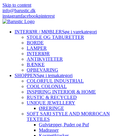
Skip to content
info@barustic.dk
instagram
facebook
pinterest
INTERIØR / MØBLER
Søg i varekategori
STOLE OG TABURETTER
BORDE
LAMPER
INTERIØR
ANTIKVITETER
BÆNKE
OPBEVARING
SHOPPEN
Søg i temakategori
COLORFUL INDUSTRIAL
COOL COLONIAL
INSPIRING INTERIOR & HOME
RUSTIC & RECYCLED
UNIQUE JEWELLERY
ØRERINGE
SOFT SARI STYLE AND MORROCAN
TEXTILES
Gulvtæpper, Puder og Puf
Madrasser
Kosmetiktasker