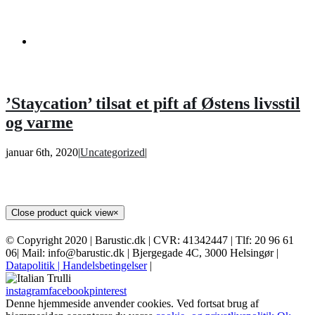
’Staycation’ tilsat et pift af Østens livsstil
og varme
januar 6th, 2020
|
Uncategorized
|
Close product quick view
×
© Copyright 2020 | Barustic.dk | CVR: 41342447 | Tlf: 20 96 61
06| Mail: info@barustic.dk | Bjergegade 4C, 3000 Helsingør |
Datapolitik
| Handelsbetingelser
|
instagram
facebook
pinterest
Denne hjemmeside anvender cookies. Ved fortsat brug af