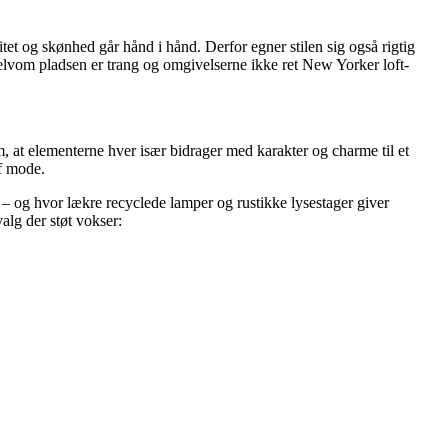
et og skønhed går hånd i hånd. Derfor egner stilen sig også rigtig
selvom pladsen er trang og omgivelserne ikke ret New Yorker loft-
m, at elementerne hver især bidrager med karakter og charme til et
af mode.
v – og hvor lækre recyclede lamper og rustikke lysestager giver
valg der støt vokser: