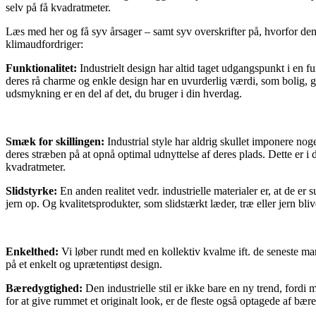
selv på få kvadratmeter.
Læs med her og få syv årsager – samt syv overskrifter på, hvorfor den
klimaudfordriger:
Funktionalitet:
Industrielt design har altid taget udgangspunkt i en fu
deres rå charme og enkle design har en uvurderlig værdi, som bolig, ga
udsmykning er en del af det, du bruger i din hverdag.
Smæk for skillingen:
Industrial style har aldrig skullet imponere noge
deres stræben på at opnå optimal udnyttelse af deres plads. Dette er i
kvadratmeter.
Slidstyrke:
En anden realitet vedr. industrielle materialer er, at de er
jern op. Og kvalitetsprodukter, som slidstærkt læder, træ eller jern bl
Enkelthed:
Vi løber rundt med en kollektiv kvalme ift. de seneste man
på et enkelt og uprætentiøst design.
Bæredygtighed:
Den industrielle stil er ikke bare en ny trend, ford
for at give rummet et originalt look, er de fleste også optagede af bæ