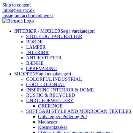
Skip to content
info@barustic.dk
instagram
facebook
pinterest
INTERIØR / MØBLER
Søg i varekategori
STOLE OG TABURETTER
BORDE
LAMPER
INTERIØR
ANTIKVITETER
BÆNKE
OPBEVARING
SHOPPEN
Søg i temakategori
COLORFUL INDUSTRIAL
COOL COLONIAL
INSPIRING INTERIOR & HOME
RUSTIC & RECYCLED
UNIQUE JEWELLERY
ØRERINGE
SOFT SARI STYLE AND MORROCAN TEXTILES
Gulvtæpper, Puder og Puf
Madrasser
Kosmetiktasker
Plaider, quilt, vattæpper og sengetæpper