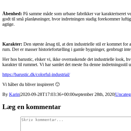
Åbenhed:
På samme måde som urbane fabrikker var karakteriseret ved 
godt til små planløsninger, hvor indretningen stadig forekommer lufti
agtige.
Karakter:
Den største årsag til, at den industrielle stil er kommet f
rum. Der er masser historiefortælling i gamle bygninger, genbrugt int
Her hos barustic, elsker vi, ikke overraskende det industrielle look, 
karakter til rummet. Vi har samlet det meste fra denne indretningsstil u
https://barustic.dk/colorful-industrial/
Vi håber du bliver inspireret 🙂
By
Karin
|
2020-09-28T17:03:36+00:00
september 28th, 2020
|
Uncateg
Læg en kommentar