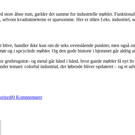
store åbne rum, gælder det samme for industrielle møbler. Funktionalit
g, selvom kvadratmeterne er sparsomme. Her er stilen f.eks. industriel, 
or at blive, handler ikke kun om de seks ovenstående punkter, men også o
eriør og i upcyclede møbler. Og den gode historie i hjemmet går aldrig 
hvor genbrugstræ- og metal går hånd i hånd, hvor gamle møbler få nyt li
nder temaet: colorful industrial, der løbende bliver opdateret – og et ud
orized
|
0 Kommentarer