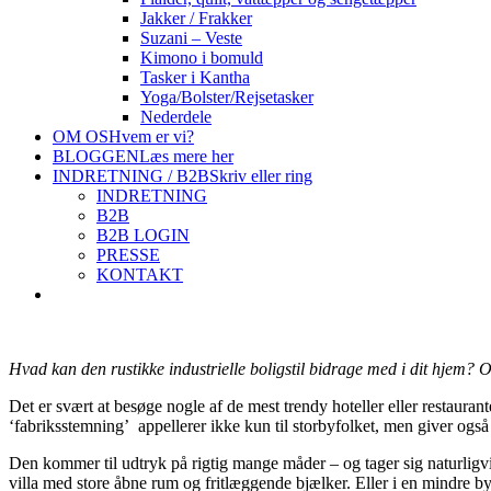
Jakker / Frakker
Suzani – Veste
Kimono i bomuld
Tasker i Kantha
Yoga/Bolster/Rejsetasker
Nederdele
OM OS
Hvem er vi?
BLOGGEN
Læs mere her
INDRETNING / B2B
Skriv eller ring
INDRETNING
B2B
B2B LOGIN
PRESSE
KONTAKT
Hvad kan den rustikke industrielle boligstil bidrage med i dit hjem? Og
Det er svært at besøge nogle af de mest trendy hoteller eller restaurant
‘fabriksstemning’ appellerer ikke kun til storbyfolket, men giver ogs
Den kommer til udtryk på rigtig mange måder – og tager sig naturligvis
villa med store åbne rum og fritlæggende bjælker. Eller i en mindre byle