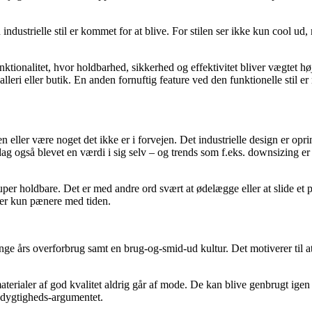
 industrielle stil er kommet for at blive. For stilen ser ikke kun cool
nktionalitet, hvor holdbarhed, sikkerhed og effektivitet bliver vægtet h
lleri eller butik. En anden fornuftig feature ved den funktionelle stil e
n eller være noget det ikke er i forvejen. Det industrielle design er opri
 dag også blevet en værdi i sig selv – og trends som f.eks. downsizing e
 super holdbare. Det er med andre ord svært at ødelægge eller at slide et p
iver kun pænere med tiden.
ge års overforbrug samt en brug-og-smid-ud kultur. Det motiverer til at v
i materialer af god kvalitet aldrig går af mode. De kan blive genbrugt ig
redygtigheds-argumentet.