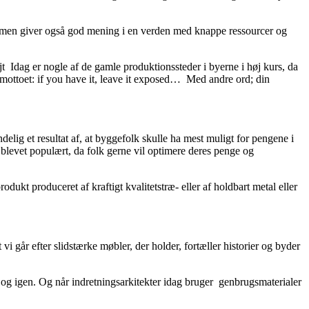
 ud, men giver også god mening i en verden med knappe ressourcer og
øjt Idag er nogle af de gamle produktionssteder i byerne i høj kurs, da
r mottoet: if you have it, leave it exposed… Med andre ord; din
ndelig et resultat af, at byggefolk skulle ha mest muligt for pengene i
r blevet populært, da folk gerne vil optimere deres penge og
rodukt produceret af kraftigt kvalitetstræ- eller af holdbart metal eller
i går efter slidstærke møbler, der holder, fortæller historier og byder
en og igen. Og når indretningsarkitekter idag bruger genbrugsmaterialer