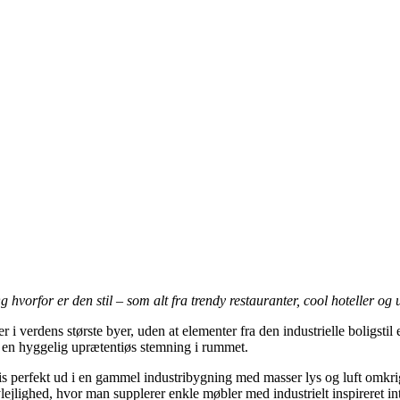
 hvorfor er den stil – som alt fra trendy restauranter, cool hoteller og
er i verdens største byer, uden at elementer fra den industrielle boligsti
å en hyggelig uprætentiøs stemning i rummet.
 perfekt ud i en gammel industribygning med masser lys og luft omkrig s
jlighed, hvor man supplerer enkle møbler med industrielt inspireret inter