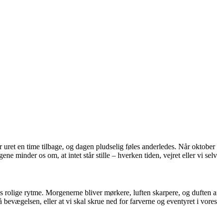
uret en time tilbage, og dagen pludselig føles anderledes. Når oktober f
e minder os om, at intet står stille – hverken tiden, vejret eller vi selv
s rolige rytme. Morgenerne bliver mørkere, luften skarpere, og duften af
å bevægelsen, eller at vi skal skrue ned for farverne og eventyret i vore