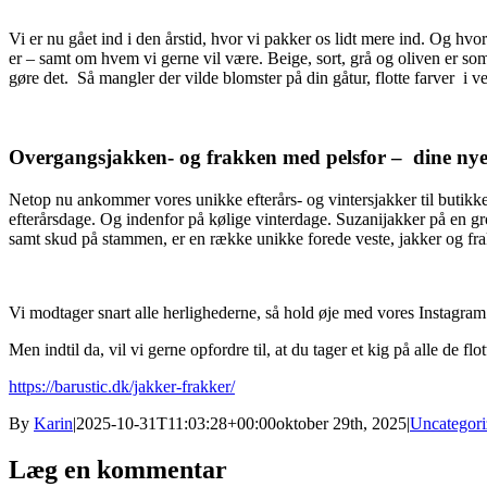
Vi er nu gået ind i den årstid, hvor vi pakker os lidt mere ind. Og hvo
er – samt om hvem vi gerne vil være. Beige, sort, grå og oliven er som o
gøre det. Så mangler der vilde blomster på din gåtur, flotte farver i ve
Overgangsjakken- og frakken med pelsfor – dine nye 
Netop nu ankommer vores unikke efterårs- og vintersjakker til butikk
efterårsdage. Og indenfor på kølige vinterdage. Suzanijakker på en 
samt skud på stammen, er en række unikke forede veste, jakker og frakk
Vi modtager snart alle herlighederne, så hold øje med vores Instagr
Men indtil da, vil vi gerne opfordre til, at du tager et kig på alle de f
https://barustic.dk/jakker-frakker/
By
Karin
|
2025-10-31T11:03:28+00:00
oktober 29th, 2025
|
Uncategori
Læg en kommentar