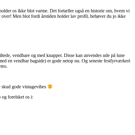
t holder os ikke blot varme. Det fortæller også en historie om, hvem vi
r over! Men blot fordi årstiden holder lav profil, behøver du jo ikke
quiltede, vendbare og med knapper. Disse kan anvendes ude på lune
med en vendbar bagside) er gode netop nu. Og seneste festfyrværkeri
tro.
ar skud gode vintagevibes
 og forelsket os i: