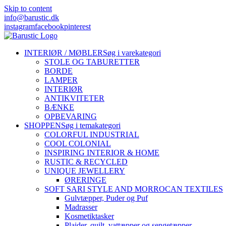
Skip to content
info@barustic.dk
instagram
facebook
pinterest
INTERIØR / MØBLER
Søg i varekategori
STOLE OG TABURETTER
BORDE
LAMPER
INTERIØR
ANTIKVITETER
BÆNKE
OPBEVARING
SHOPPEN
Søg i temakategori
COLORFUL INDUSTRIAL
COOL COLONIAL
INSPIRING INTERIOR & HOME
RUSTIC & RECYCLED
UNIQUE JEWELLERY
ØRERINGE
SOFT SARI STYLE AND MORROCAN TEXTILES
Gulvtæpper, Puder og Puf
Madrasser
Kosmetiktasker
Plaider, quilt, vattæpper og sengetæpper