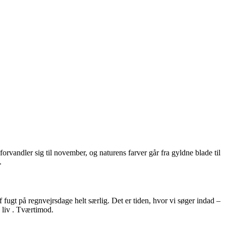
orvandler sig til november, og naturens farver går fra gyldne blade til
.
 fugt på regnvejrsdage helt særlig. Det er tiden, hvor vi søger indad –
s liv . Tværtimod.