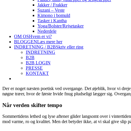
Jakker / Frakker
Suzani – Veste
Kimono i bomuld
Tasker i Kantha
Yoga/Bolster/Rejsetasker
Nederdele
OM OS
Hvem er vi?
BLOGGEN
Læs mere her
INDRETNING / B2B
Skriv eller ring
INDRETNING
B2B
B2B LOGIN
PRESSE
KONTAKT
Der er noget næsten poetisk ved overgange. Det øjeblik, hvor vi drejer 
nøgne træer, hvor de første hvide fnug pludseligt lægger sig. Overgangen
Når verden skifter tempo
Sommertidens lethed og lyse aftener glider langsomt over i vintertiden
mod varme, ro og kvalitet. Men det betyder ikke, at vi skal give slip p