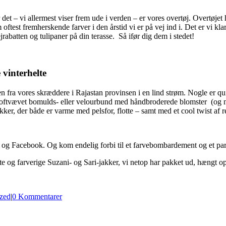
r det – vi allermest viser frem ude i verden – er vores overtøj. Overtøje
ftest fremherskende farver i den årstid vi er på vej ind i. Det er vi kla
jrabatten og tulipaner på din terasse. Så ifør dig dem i stedet!
vinterhelte
en fra vores skræddere i Rajastan provinsen i en lind strøm. Nogle er 
groftvævet bomulds- eller velourbund med håndbroderede blomster (og 
er, der både er varme med pelsfor, flotte – samt med et cool twist af re
am og Facebook. Og kom endelig forbi til et farvebombardement og et p
lotte og farverige Suzani- og Sari-jakker, vi netop har pakket ud, hængt op
zed
|
0 Kommentarer