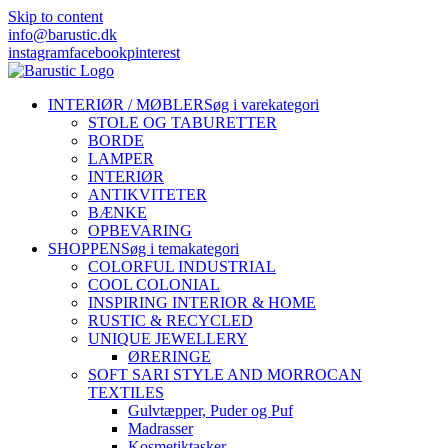
Skip to content
info@barustic.dk
instagram
facebook
pinterest
INTERIØR / MØBLER
Søg i varekategori
STOLE OG TABURETTER
BORDE
LAMPER
INTERIØR
ANTIKVITETER
BÆNKE
OPBEVARING
SHOPPEN
Søg i temakategori
COLORFUL INDUSTRIAL
COOL COLONIAL
INSPIRING INTERIOR & HOME
RUSTIC & RECYCLED
UNIQUE JEWELLERY
ØRERINGE
SOFT SARI STYLE AND MORROCAN
TEXTILES
Gulvtæpper, Puder og Puf
Madrasser
Kosmetiktasker