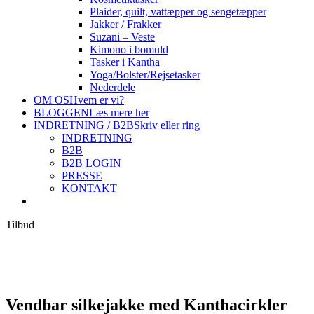
Plaider, quilt, vattæpper og sengetæpper
Jakker / Frakker
Suzani – Veste
Kimono i bomuld
Tasker i Kantha
Yoga/Bolster/Rejsetasker
Nederdele
OM OS
Hvem er vi?
BLOGGEN
Læs mere her
INDRETNING / B2B
Skriv eller ring
INDRETNING
B2B
B2B LOGIN
PRESSE
KONTAKT
Tilbud
Vendbar silkejakke med Kanthacirkler