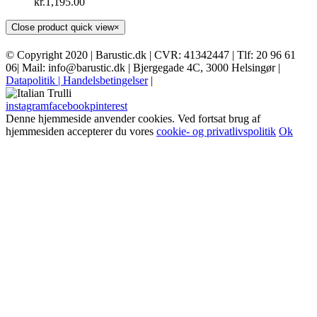
kr.
1,195.00
Close product quick view
×
© Copyright 2020 | Barustic.dk | CVR: 41342447 | Tlf: 20 96 61
06| Mail: info@barustic.dk | Bjergegade 4C, 3000 Helsingør |
Datapolitik
| Handelsbetingelser
|
instagram
facebook
pinterest
Denne hjemmeside anvender cookies. Ved fortsat brug af
hjemmesiden accepterer du vores
cookie- og privatlivspolitik
Ok