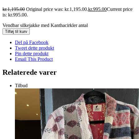
kr.
1,195.00
Original price was: kr.1,195.00.
kr.
995.00
Current price
is: kr.995.00.
Vendbar silkejakke med Kanthacirkler antal
Tilføj til kurv
Del på Facebook
Tweet dette produkt
Pin dette produkt
Email This Product
Relaterede varer
Tilbud