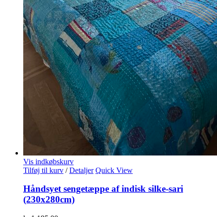
Vis indkøbskurv
Tilføj til kurv
/
Detaljer
Quick View
Håndsyet sengetæppe af indisk silke-sari
(230x280cm)