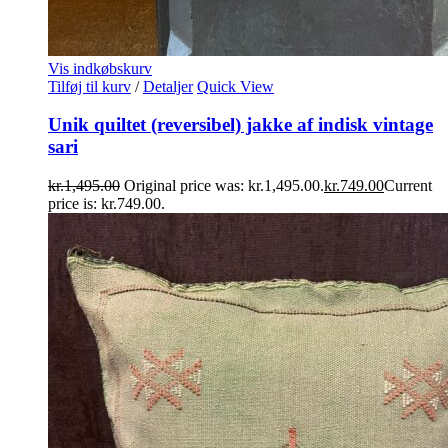
Vis indkøbskurv
Tilføj til kurv
/
Detaljer
Quick View
Unik quiltet (reversibel) jakke af indisk vintage
sari
kr.
1,495.00
Original price was: kr.1,495.00.
kr.
749.00
Current
price is: kr.749.00.