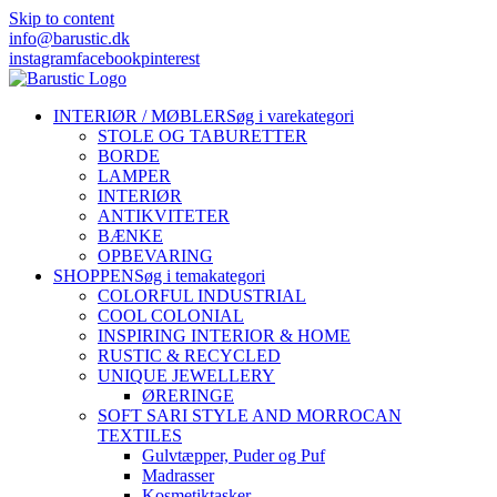
Skip to content
info@barustic.dk
instagram
facebook
pinterest
INTERIØR / MØBLER
Søg i varekategori
STOLE OG TABURETTER
BORDE
LAMPER
INTERIØR
ANTIKVITETER
BÆNKE
OPBEVARING
SHOPPEN
Søg i temakategori
COLORFUL INDUSTRIAL
COOL COLONIAL
INSPIRING INTERIOR & HOME
RUSTIC & RECYCLED
UNIQUE JEWELLERY
ØRERINGE
SOFT SARI STYLE AND MORROCAN
TEXTILES
Gulvtæpper, Puder og Puf
Madrasser
Kosmetiktasker