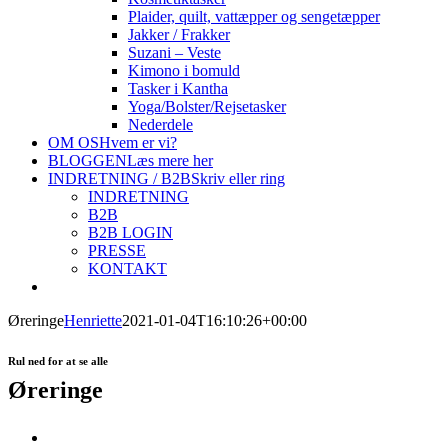
Plaider, quilt, vattæpper og sengetæpper
Jakker / Frakker
Suzani – Veste
Kimono i bomuld
Tasker i Kantha
Yoga/Bolster/Rejsetasker
Nederdele
OM OS
Hvem er vi?
BLOGGEN
Læs mere her
INDRETNING / B2B
Skriv eller ring
INDRETNING
B2B
B2B LOGIN
PRESSE
KONTAKT
Øreringe
Henriette
2021-01-04T16:10:26+00:00
Rul ned for at se alle
Øreringe