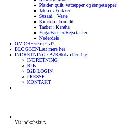
Plaider, quilt, vattæpper og sengetæpper
Jakker / Frakker
Suzani – Veste
Kimono i bomuld
Tasker i Kantha
Yoga/Bolster/Rejsetasker
Nederdele
OM OS
Hvem er vi?
BLOGGEN
Læs mere her
INDRETNING / B2B
Skriv eller ring
INDRETNING
B2B
B2B LOGIN
PRESSE
KONTAKT
Vis indkøbskurv