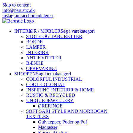
Skip to content
info@barustic.dk
instagram
facebook
pinterest
INTERIØR / MØBLER
Søg i varekategori
STOLE OG TABURETTER
BORDE
LAMPER
INTERIØR
ANTIKVITETER
BÆNKE
OPBEVARING
SHOPPEN
Søg i temakategori
COLORFUL INDUSTRIAL
COOL COLONIAL
INSPIRING INTERIOR & HOME
RUSTIC & RECYCLED
UNIQUE JEWELLERY
ØRERINGE
SOFT SARI STYLE AND MORROCAN
TEXTILES
Gulvtæpper, Puder og Puf
Madrasser
Kosmetiktasker