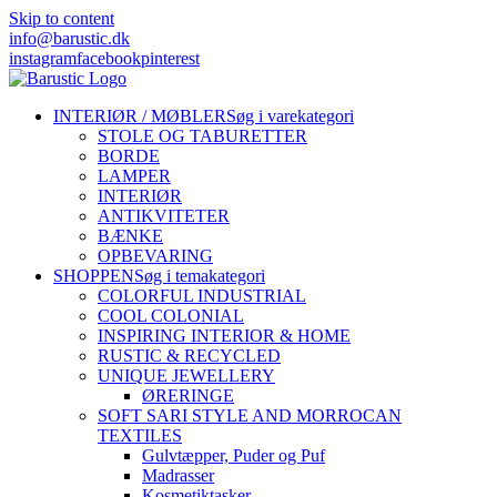
Skip to content
info@barustic.dk
instagram
facebook
pinterest
INTERIØR / MØBLER
Søg i varekategori
STOLE OG TABURETTER
BORDE
LAMPER
INTERIØR
ANTIKVITETER
BÆNKE
OPBEVARING
SHOPPEN
Søg i temakategori
COLORFUL INDUSTRIAL
COOL COLONIAL
INSPIRING INTERIOR & HOME
RUSTIC & RECYCLED
UNIQUE JEWELLERY
ØRERINGE
SOFT SARI STYLE AND MORROCAN
TEXTILES
Gulvtæpper, Puder og Puf
Madrasser
Kosmetiktasker