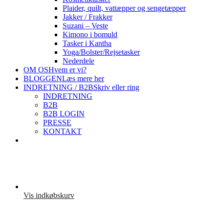
Plaider, quilt, vattæpper og sengetæpper
Jakker / Frakker
Suzani – Veste
Kimono i bomuld
Tasker i Kantha
Yoga/Bolster/Rejsetasker
Nederdele
OM OS
Hvem er vi?
BLOGGEN
Læs mere her
INDRETNING / B2B
Skriv eller ring
INDRETNING
B2B
B2B LOGIN
PRESSE
KONTAKT
Vis indkøbskurv