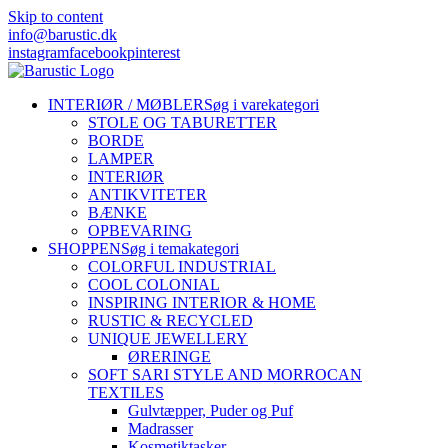
Skip to content
info@barustic.dk
instagram
facebook
pinterest
INTERIØR / MØBLER
Søg i varekategori
STOLE OG TABURETTER
BORDE
LAMPER
INTERIØR
ANTIKVITETER
BÆNKE
OPBEVARING
SHOPPEN
Søg i temakategori
COLORFUL INDUSTRIAL
COOL COLONIAL
INSPIRING INTERIOR & HOME
RUSTIC & RECYCLED
UNIQUE JEWELLERY
ØRERINGE
SOFT SARI STYLE AND MORROCAN
TEXTILES
Gulvtæpper, Puder og Puf
Madrasser
Kosmetiktasker