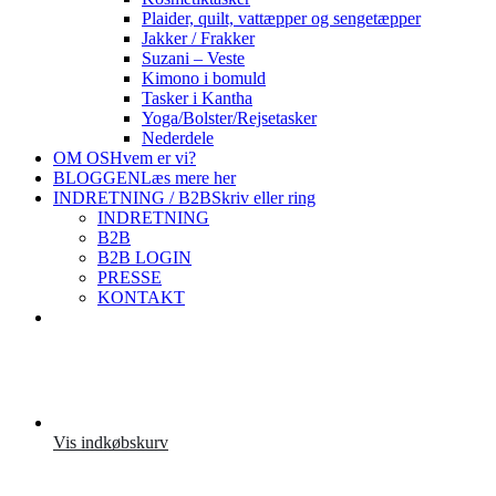
Plaider, quilt, vattæpper og sengetæpper
Jakker / Frakker
Suzani – Veste
Kimono i bomuld
Tasker i Kantha
Yoga/Bolster/Rejsetasker
Nederdele
OM OS
Hvem er vi?
BLOGGEN
Læs mere her
INDRETNING / B2B
Skriv eller ring
INDRETNING
B2B
B2B LOGIN
PRESSE
KONTAKT
Vis indkøbskurv