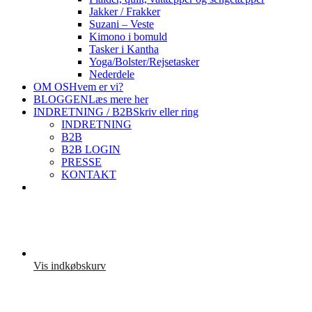
Jakker / Frakker
Suzani – Veste
Kimono i bomuld
Tasker i Kantha
Yoga/Bolster/Rejsetasker
Nederdele
OM OS
Hvem er vi?
BLOGGEN
Læs mere her
INDRETNING / B2B
Skriv eller ring
INDRETNING
B2B
B2B LOGIN
PRESSE
KONTAKT
Vis indkøbskurv