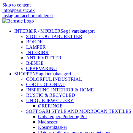
Skip to content
info@barustic.dk
instagram
facebook
pinterest
INTERIØR / MØBLER
Søg i varekategori
STOLE OG TABURETTER
BORDE
LAMPER
INTERIØR
ANTIKVITETER
BÆNKE
OPBEVARING
SHOPPEN
Søg i temakategori
COLORFUL INDUSTRIAL
COOL COLONIAL
INSPIRING INTERIOR & HOME
RUSTIC & RECYCLED
UNIQUE JEWELLERY
ØRERINGE
SOFT SARI STYLE AND MORROCAN TEXTILES
Gulvtæpper, Puder og Puf
Madrasser
Kosmetiktasker
Plaider, quilt, vattæpper og sengetæpper