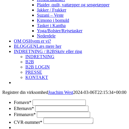
Plaider, quilt, vattæpper og sengetæpper
Jakker / Frakker
Suzani – Veste
Kimono i bomuld
Tasker i Kantha
Yoga/Bolster/Rejsetasker
Nederdele
OM OS
Hvem er vi?
BLOGGEN
Læs mere her
INDRETNING / B2B
Skriv eller ring
INDRETNING
B2B
B2B LOGIN
PRESSE
KONTAKT
Registrer din virksomhed
Joachim West
2024-03-06T22:15:34+00:00
Fornavn
*
Efternavn
*
Firmanavn
*
CVR-nummer
*