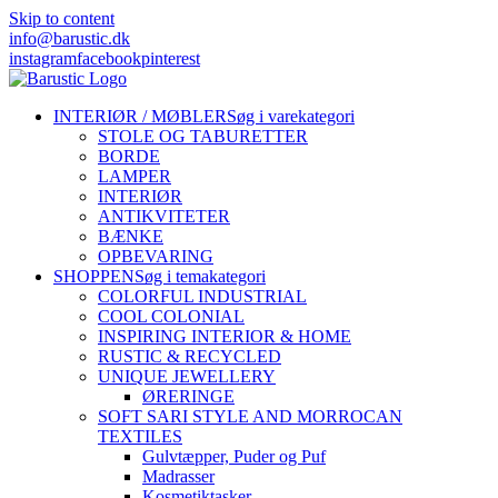
Skip to content
info@barustic.dk
instagram
facebook
pinterest
INTERIØR / MØBLER
Søg i varekategori
STOLE OG TABURETTER
BORDE
LAMPER
INTERIØR
ANTIKVITETER
BÆNKE
OPBEVARING
SHOPPEN
Søg i temakategori
COLORFUL INDUSTRIAL
COOL COLONIAL
INSPIRING INTERIOR & HOME
RUSTIC & RECYCLED
UNIQUE JEWELLERY
ØRERINGE
SOFT SARI STYLE AND MORROCAN
TEXTILES
Gulvtæpper, Puder og Puf
Madrasser
Kosmetiktasker