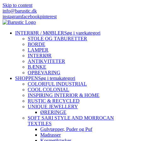
Skip to content
info@barustic.dk
instagram
facebook
pinterest
INTERIØR / MØBLER
Søg i varekategori
STOLE OG TABURETTER
BORDE
LAMPER
INTERIØR
ANTIKVITETER
BÆNKE
OPBEVARING
SHOPPEN
Søg i temakategori
COLORFUL INDUSTRIAL
COOL COLONIAL
INSPIRING INTERIOR & HOME
RUSTIC & RECYCLED
UNIQUE JEWELLERY
ØRERINGE
SOFT SARI STYLE AND MORROCAN
TEXTILES
Gulvtæpper, Puder og Puf
Madrasser
Kosmetiktasker