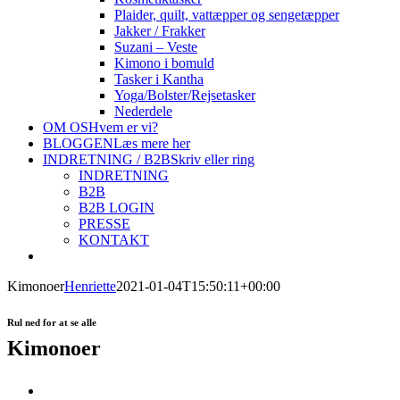
Plaider, quilt, vattæpper og sengetæpper
Jakker / Frakker
Suzani – Veste
Kimono i bomuld
Tasker i Kantha
Yoga/Bolster/Rejsetasker
Nederdele
OM OS
Hvem er vi?
BLOGGEN
Læs mere her
INDRETNING / B2B
Skriv eller ring
INDRETNING
B2B
B2B LOGIN
PRESSE
KONTAKT
Kimonoer
Henriette
2021-01-04T15:50:11+00:00
Rul ned for at se alle
Kimonoer