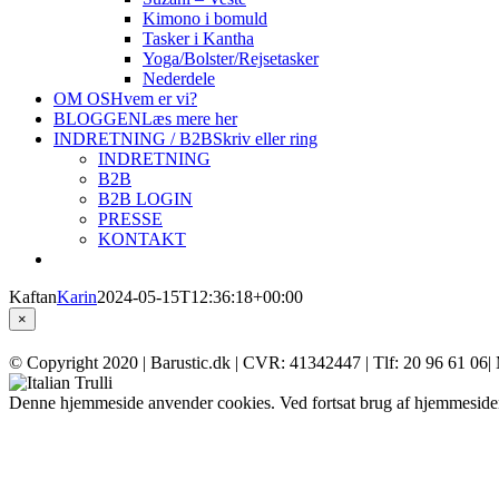
Kimono i bomuld
Tasker i Kantha
Yoga/Bolster/Rejsetasker
Nederdele
OM OS
Hvem er vi?
BLOGGEN
Læs mere her
INDRETNING / B2B
Skriv eller ring
INDRETNING
B2B
B2B LOGIN
PRESSE
KONTAKT
Kaftan
Karin
2024-05-15T12:36:18+00:00
Close
×
product
quick
© Copyright 2020 | Barustic.dk | CVR: 41342447 | Tlf: 20 96 61 06| 
view
instagram
facebook
pinterest
Denne hjemmeside anvender cookies. Ved fortsat brug af hjemmeside