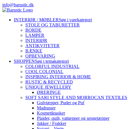
Skip
info@barustic.dk
to
instagram
facebook
pinterest
content
INTERIØR / MØBLER
Søg i varekategori
STOLE OG TABURETTER
BORDE
LAMPER
INTERIØR
ANTIKVITETER
BÆNKE
OPBEVARING
SHOPPEN
Søg i temakategori
COLORFUL INDUSTRIAL
COOL COLONIAL
INSPIRING INTERIOR & HOME
RUSTIC & RECYCLED
UNIQUE JEWELLERY
ØRERINGE
SOFT SARI STYLE AND MORROCAN TEXTILES
Gulvtæpper, Puder og Puf
Madrasser
Kosmetiktasker
Plaider, quilt, vattæpper og sengetæpper
Jakker / Frakker
Suzani – Veste