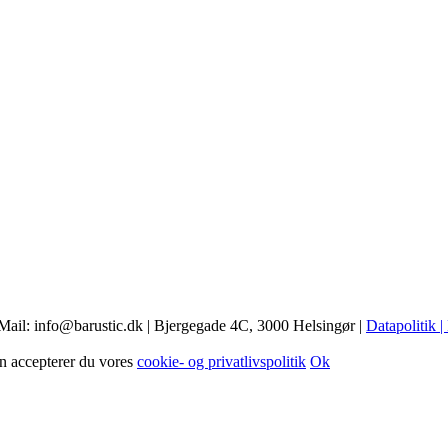
Mail: info@barustic.dk | Bjergegade 4C, 3000 Helsingør |
Datapolitik
|
n accepterer du vores
cookie- og privatlivspolitik
Ok